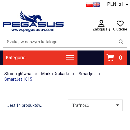
PLN
zł
Zaloguj się
Ulubione
Kategorie
ATRAMENTY | FOLIE DTF | PROSZEK DTF | FOLIE UV DTF
PŁYTY GŁÓWNE / PŁYTY KARETKI
Strona główna
Marka Drukarki
Smartjet
SmartJet 1615
Jest 14 produktów.