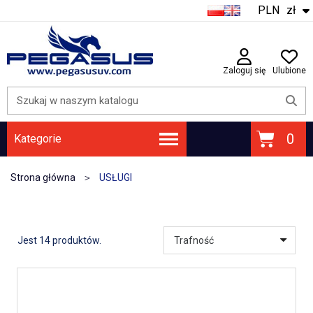
PLN
zł
Zaloguj się
Ulubione
Kategorie
ATRAMENTY | FOLIE DTF | PROSZEK DTF | FOLIE UV DTF
PŁYTY GŁÓWNE / PŁYTY KARETKI
Strona główna
USŁUGI
Jest 14 produktów.