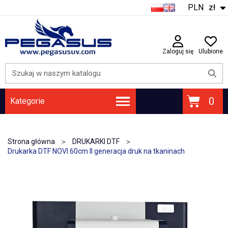
PLN
zł
Zaloguj się
Ulubione
Kategorie
ATRAMENTY | FOLIE DTF | PROSZEK DTF | FOLIE UV DTF
PŁYTY GŁÓWNE / PŁYTY KARETKI
Strona główna
DRUKARKI DTF
Drukarka DTF NOVI 60cm II generacja druk na tkaninach