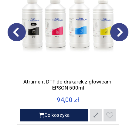
Pros
ka
Atrament DTF do drukarek z głowicami
itp
EPSON 500ml
94,00 zł
Do koszyka