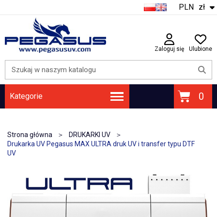
PLN
zł
Zaloguj się
Ulubione
Kategorie
ATRAMENTY | FOLIE DTF | PROSZEK DTF | FOLIE UV DTF
PŁYTY GŁÓWNE / PŁYTY KARETKI
Strona główna
DRUKARKI UV
Drukarka UV Pegasus MAX ULTRA druk UV i transfer typu DTF
UV