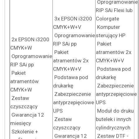
Oprogramowanie
RIP SAi Flexi lub
3x EPSON i3200
Colorgate
CMYK+W+V
Komputer
Oprogramowanie
sterujący HP
2x EPSON i3200
RIP SAi pp
Pakiet
CMYK+W
Pakiet
atramentów 2x
Oprogramowanie
atramentów 2x
CMYK+W+V
RIP SAi pp
CMYK+W+V
Podstawa pod
Pakiet
Podstawa pod
drukarkę
atramentów
drukarkę
Zabezpieczenie
CMYK+W
Zabezpieczenie
antyprzepięciowe
Zestaw
antyprzepięciowe
UPS
czyszczący
UPS
Moduł do druku
Gwarancja 12
Zestaw
butelek i innych
miesięcy
czyszczący
cylindrycznych
Szkolenie +
Gwarancja 12
Zestaw DTF -