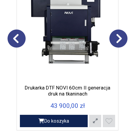
Atra
ka
Drukarka DTF NOVI 60cm II generacja
itp
druk na tkaninach
43 900,00 zł
Do koszyka