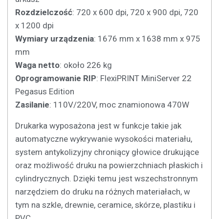
Rozdzielczość
: 720 x 600 dpi, 720 x 900 dpi, 720
x 1200 dpi
Wymiary urządzenia
: 1676 mm x 1638 mm x 975
mm
Waga netto
: około 226 kg
Oprogramowanie RIP
: FlexiPRINT MiniServer 22
Pegasus Edition
Zasilanie
: 110V/220V, moc znamionowa 470W
Drukarka wyposażona jest w funkcje takie jak
automatyczne wykrywanie wysokości materiału,
system antykolizyjny chroniący głowice drukujące
oraz możliwość druku na powierzchniach płaskich i
cylindrycznych. Dzięki temu jest wszechstronnym
narzędziem do druku na różnych materiałach, w
tym na szkle, drewnie, ceramice, skórze, plastiku i
PVC