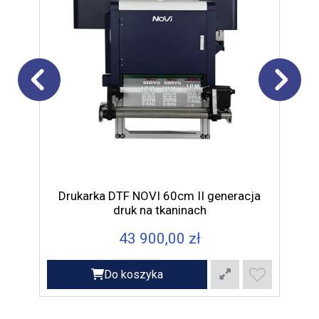
Atra
sus
Drukarka DTF NOVI 60cm II generacja
druk na tkaninach
43 900,00 zł
Do koszyka