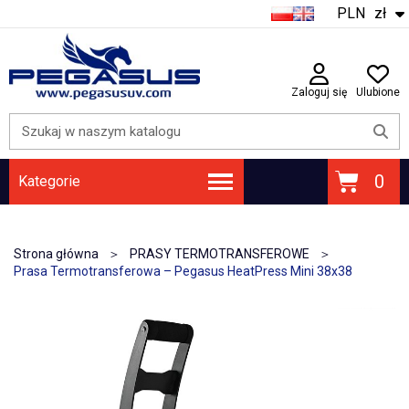
PLN
zł
Zaloguj się
Ulubione
Kategorie
ATRAMENTY | FOLIE DTF | PROSZEK DTF | FOLIE UV DTF
PŁYTY GŁÓWNE / PŁYTY KARETKI
Strona główna
PRASY TERMOTRANSFEROWE
Prasa Termotransferowa – Pegasus HeatPress Mini 38x38